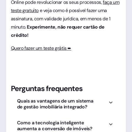
Online pode revolucionar os seus processos,
faça um
teste gratuito
e veja como é possível fazer uma
assinatura, com validade jurídica, em menos de 1
minuto.
Experimente, não requer cartão de
crédito!
Quero fazer um teste grátis ➨
Perguntas frequentes
Quais as vantagens de um sistema
de gestão imobiliária integrado?
Centralização de dados e rapidez no
Como a tecnologia inteligente
fechamento. A Clicksign integra-se ao seu
aumenta a conversão de imóveis?
sistema para assinar contratos de locação e