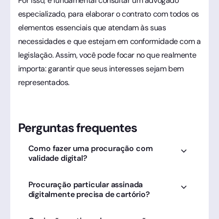
Por isso, é fundamental consultar um advogado
especializado, para elaborar o contrato com todos os
elementos essenciais que atendam às suas
necessidades e que estejam em conformidade com a
legislação. Assim, você pode focar no que realmente
importa: garantir que seus interesses sejam bem
representados.
Perguntas frequentes
Como fazer uma procuração com
validade digital?
Utilize o modelo da Clicksign e colha as
Procuração particular assinada
assinaturas eletrônicas das partes, garantindo
digitalmente precisa de cartório?
autenticidade e segurança jurídica imediata.
Para a maioria dos atos particulares, não. A