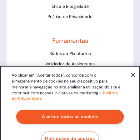
Ética e Integridade
Política de Privacidade
Ferramentas
Status da Plataforma
Validador de Assinaturas
Trabalhe Conosco
Ao clicar em "Aceitar todos", concorda com o
armazenamento de cookies no seu dispositivo para
LLM
melhorar a navegação no site, analisar a utilização do site e
contribuir com nossas iniciativas de marketing -
Política
de Privacidade
Aceitar todos os cookies
Clicksign® - Todos os direitos reservados.
Av. Marcos Penteado de Ulhoa Rodrigues, 939 8º andar,
Definições de cookies
Torre 1, Tamboré, Barueri, SP, 06460-040